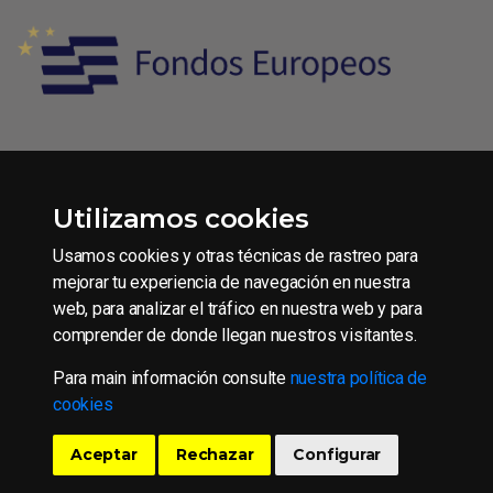
Utilizamos cookies
Condiciones generales de contratación
Aviso legal
Usamos cookies y otras técnicas de rastreo para
Política de Privacidad
mejorar tu experiencia de navegación en nuestra
web, para analizar el tráfico en nuestra web y para
Política de Cookies
comprender de donde llegan nuestros visitantes.
Para main información consulte
nuestra política de
Copyright © 2016 CAAE S.L.U.
cookies
Todos los derechos reservados.
Aceptar
Rechazar
Configurar