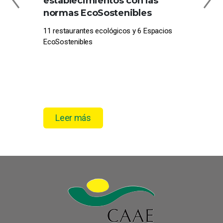
establecimientos con las
EN
normas EcoSostenibles
CE
11 restaurantes ecológicos y 6 Espacios
Com
EcoSostenibles
pro
el 
Leer más