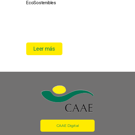
EcoSostenibles
pro
el 
Leer más
CAAE Digital