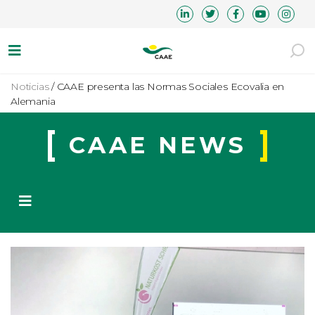
Noticias
/
CAAE presenta las Normas Sociales Ecovalia en
Alemania
CAAE NEWS