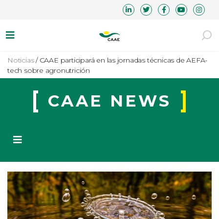
Noticias
/
CAAE participará en las jornadas técnicas de AEFA-
tech sobre agronutrición
CAAE NEWS