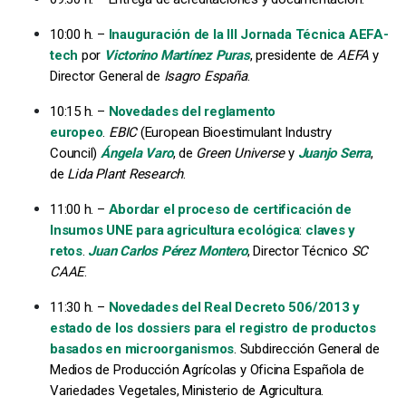
10:00 h. –
Inauguración de la III Jornada Técnica AEFA-
tech
por
Victorino Martínez Puras
, presidente de
AEFA
y
Director General de
Isagro España
.
10:15 h. –
Novedades del reglamento
europeo
.
EBIC
(European Bioestimulant Industry
Council)
Ángela Varo
, de
Green Universe
y
Juanjo Serra
,
de
Lida Plant Research
.
11:00 h. –
Abordar el proceso de certificación de
Insumos UNE para agricultura ecológica
:
claves y
retos
.
Juan Carlos Pérez Montero
, Director Técnico
SC
CAAE
.
11:30 h. –
Novedades del Real Decreto 506/2013 y
estado de los dossiers para el registro de productos
basados en microorganismos
. Subdirección General de
Medios de Producción Agrícolas y Oficina Española de
Variedades Vegetales, Ministerio de Agricultura.