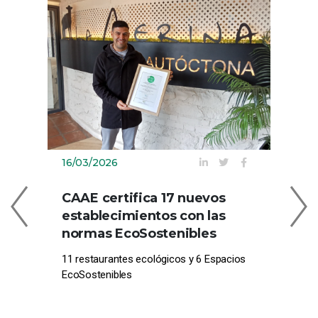
16/03/2026
09
CAAE certifica 17 nuevos
C
establecimientos con las
EN
normas EcoSostenibles
CE
11 restaurantes ecológicos y 6 Espacios
Com
EcoSostenibles
pro
el 