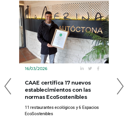
16/03/2026
09
CAAE certifica 17 nuevos
C
establecimientos con las
EN
normas EcoSostenibles
CE
11 restaurantes ecológicos y 6 Espacios
Com
EcoSostenibles
pro
el 