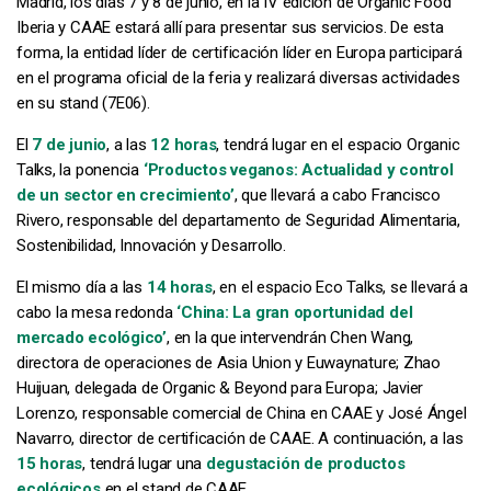
Madrid, los días 7 y 8 de junio, en la IV edición de Organic Food
Iberia y CAAE estará allí para presentar sus servicios. De esta
forma, la entidad líder de certificación líder en Europa participará
en el programa oficial de la feria y realizará diversas actividades
en su stand (7E06).
El
7 de junio
, a las
12 horas
, tendrá lugar en el espacio Organic
Talks, la ponencia
‘Productos veganos: Actualidad y control
de un sector en crecimiento’
, que llevará a cabo Francisco
Rivero, responsable del departamento de Seguridad Alimentaria,
Sostenibilidad, Innovación y Desarrollo.
El mismo día a las
14 horas
, en el espacio Eco Talks, se llevará a
cabo la mesa redonda
‘China: La gran oportunidad del
mercado ecológico’
, en la que intervendrán Chen Wang,
directora de operaciones de Asia Union y Euwaynature; Zhao
Huijuan, delegada de Organic & Beyond para Europa; Javier
Lorenzo, responsable comercial de China en CAAE y José Ángel
Navarro, director de certificación de CAAE. A continuación, a las
15 horas
, tendrá lugar una
degustación de productos
ecológicos
en el stand de CAAE.