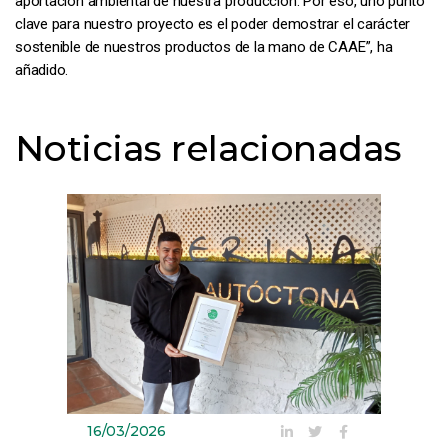
aportación ambiental de nuestra producción. Por eso, uno punto
clave para nuestro proyecto es el poder demostrar el carácter
sostenible de nuestros productos de la mano de CAAE”, ha
añadido.
Noticias relacionadas
16/03/2026
09