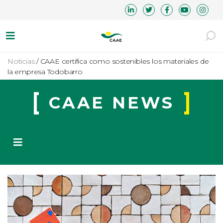
Noticias
/
CAAE certifica como sostenibles los materiales de
la empresa Todobarro
CAAE NEWS