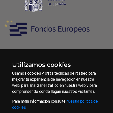
Condiciones generales de contratación
Utilizamos cookies
Aviso legal
Usamos cookies y otras técnicas de rastreo para
Política de Privacidad
mejorar tu experiencia de navegación en nuestra
Política de Cookies
web, para analizar el tráfico en nuestra web y para
comprender de donde llegan nuestros visitantes.
Para main información consulte
nuestra política de
Copyright © 2016 CAAE S.L.U.
cookies
Todos los derechos reservados.