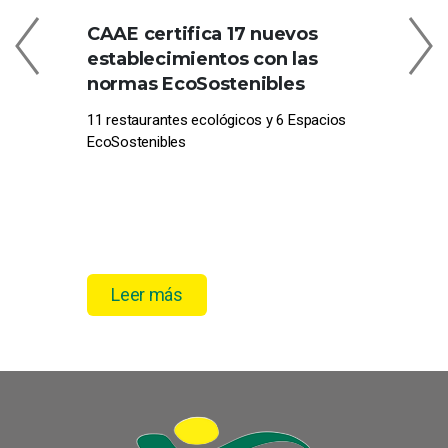
CAAE certifica 17 nuevos
C
establecimientos con las
EN
normas EcoSostenibles
CE
11 restaurantes ecológicos y 6 Espacios
Com
EcoSostenibles
pro
el 
Leer más