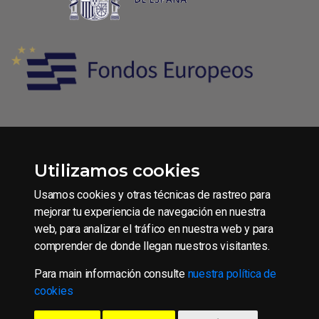
Utilizamos cookies
Condiciones generales de contratación
Aviso legal
Usamos cookies y otras técnicas de rastreo para
Política de Privacidad
mejorar tu experiencia de navegación en nuestra
web, para analizar el tráfico en nuestra web y para
Política de Cookies
comprender de donde llegan nuestros visitantes.
Para main información consulte
nuestra política de
Copyright © 2016 CAAE S.L.U.
cookies
Todos los derechos reservados.