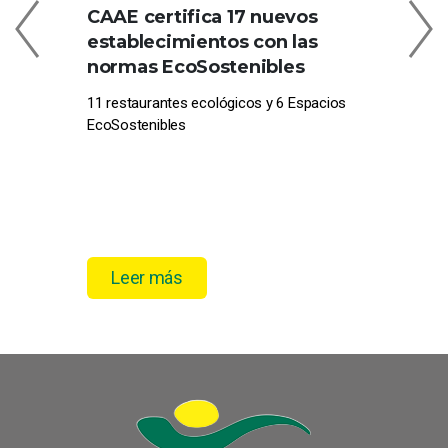
CAAE certifica 17 nuevos
C
establecimientos con las
EN
normas EcoSostenibles
CE
11 restaurantes ecológicos y 6 Espacios
Com
EcoSostenibles
pro
el 
Leer más