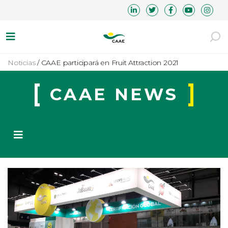
Noticias
/
CAAE participará en Fruit Attraction 2021
CAAE NEWS